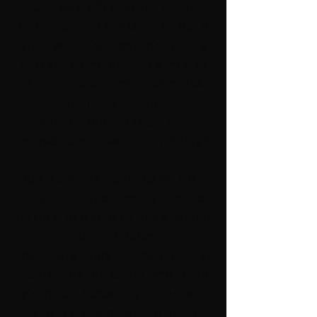
סיפורה של הסנדלריה הוא חלק
מסיפור ההתיישבות בגליל העליון כולו.
קיבוץ איילת השחר נולד ב 1915 והוא
הקיבוץ הרביעי במספר. בית האבן בו
שוכנת הסנדלריה הוא אחד הבתים
הראשונים שנבנו בגליל
על ידי קבוצת 'אחווה' מ 'גדוד
העבודה' מייסודו של יוסף טרומפלדור.
סיור המורשת מספר את מסע המקום
מבנייתו ועד ימינו. מתהליכי התכנון,
ההקמה וההתיישבות החדשה בתחילת
המאה הקודמת
ועד שנת 2010 אז המקום שופץ ושומר
על ידי המועצה לשימור אתרי מורשת
בישראל. בביקור נשמע גם על תהליך
הייזום והשימור הנמשך עד ימינו