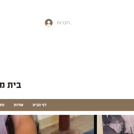
להתחברות
בית מל
דף הבית
אודות
החנ